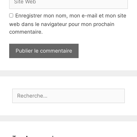
a
i
i
t
Enregistrer mon nom, mon e-mail et mon site
l
e
web dans le navigateur pour mon prochain
W
commentaire.
e
b
R
e
c
h
e
r