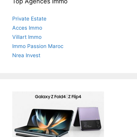
Top Agences Immo
c
h
e
Private Estate
r
Acces Immo
Villart Immo
:
Immo Passion Maroc
Nrea Invest