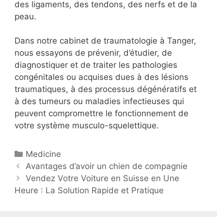
des ligaments, des tendons, des nerfs et de la
peau.
Dans notre cabinet de traumatologie à Tanger,
nous essayons de prévenir, d’étudier, de
diagnostiquer et de traiter les pathologies
congénitales ou acquises dues à des lésions
traumatiques, à des processus dégénératifs et
à des tumeurs ou maladies infectieuses qui
peuvent compromettre le fonctionnement de
votre système musculo-squelettique.
C
Medicine
N
a
Avantages d’avoir un chien de compagnie
a
t
Vendez Votre Voiture en Suisse en Une
v
Heure : La Solution Rapide et Pratique
é
i
g
g
o