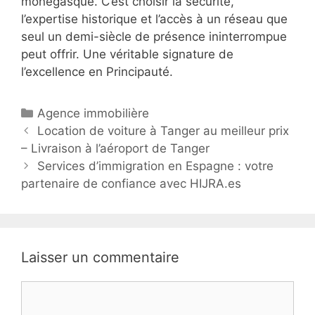
monégasque. C’est choisir la sécurité,
l’expertise historique et l’accès à un réseau que
seul un demi-siècle de présence ininterrompue
peut offrir. Une véritable signature de
l’excellence en Principauté.
C
Agence immobilière
N
a
Location de voiture à Tanger au meilleur prix
a
– Livraison à l’aéroport de Tanger
t
v
é
Services d’immigration en Espagne : votre
i
partenaire de confiance avec HIJRA.es
g
g
o
a
r
t
i
i
e
Laisser un commentaire
o
s
n
C
d
o