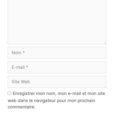
e
m
s
m
a
e
r
n
t
t
i
a
c
i
l
r
N
e
e
o
s
m
E
-
m
S
a
i
i
t
Enregistrer mon nom, mon e-mail et mon site
l
e
web dans le navigateur pour mon prochain
W
commentaire.
e