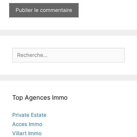
b
R
e
c
h
e
r
Top Agences Immo
c
h
e
Private Estate
r
Acces Immo
Villart Immo
: